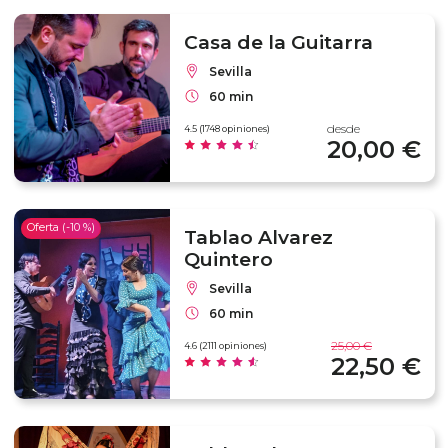
Casa de la Guitarra
Sevilla
60 min
desde
4.5 (1748 opiniones)
20,00 €
Oferta (-10 %)
Tablao Alvarez
Quintero
Sevilla
60 min
25,00 €
4.6 (2111 opiniones)
22,50 €