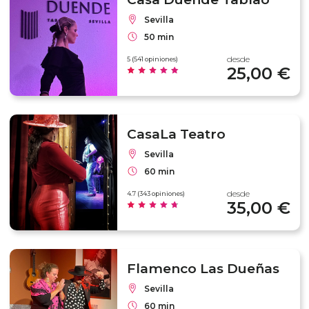
Sevilla
50 min
desde
5 (541 opiniones)
25,00 €
CasaLa Teatro
Sevilla
60 min
desde
4.7 (343 opiniones)
35,00 €
Flamenco Las Dueñas
Sevilla
60 min