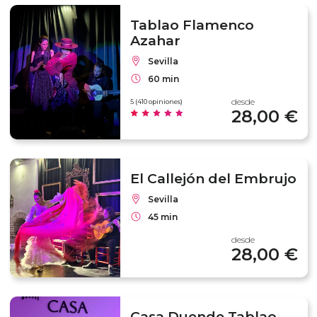
Tablao Flamenco
Azahar
Sevilla
60 min
desde
5 (410 opiniones)
28,00 €
El Callejón del Embrujo
Sevilla
45 min
desde
28,00 €
Casa Duende Tablao