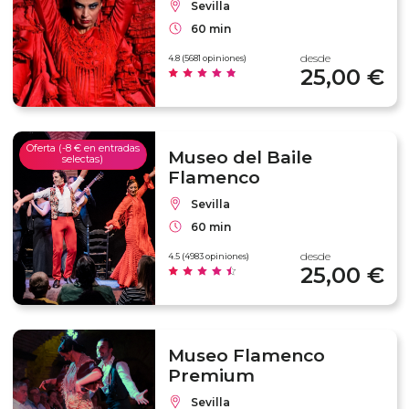
Sevilla
60 min
desde
4.8 (5681 opiniones)
25,00 €
Oferta (-8 € en entradas
Museo del Baile
selectas)
Flamenco
Sevilla
60 min
desde
4.5 (4983 opiniones)
25,00 €
Museo Flamenco
Premium
Sevilla