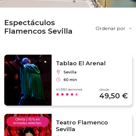
Espectáculos
Ordenar por
Flamencos Sevilla
Tablao El Arenal
Sevilla
60 min
desde
4.5 (1952 opiniones)
49,50 €
Oferta (-15 % en
Teatro Flamenco
entradas selectas)
Sevilla