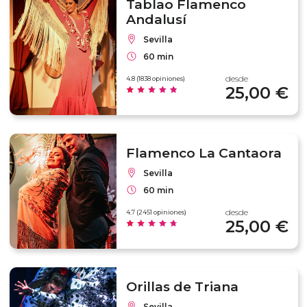
Tablao Flamenco
Andalusí
Sevilla
60 min
desde
4.8 (1838 opiniones)
25,00 €
Flamenco La Cantaora
Sevilla
60 min
desde
4.7 (2451 opiniones)
25,00 €
Orillas de Triana
Sevilla