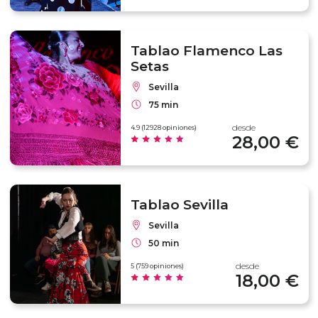
Tablao Flamenco Las
Setas
Sevilla
75 min
desde
4.9 (12928 opiniones)
28,00 €
Tablao Sevilla
Sevilla
50 min
desde
5 (759 opiniones)
18,00 €