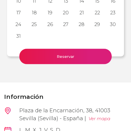
10
11
12
13
14
15
16
17
18
19
20
21
22
23
24
25
26
27
28
29
30
31
Reservar
Información
Plaza de la Encarnación, 38, 41003
Sevilla (Sevilla) - España |
Ver mapa
L, M, X, J, V, S, D