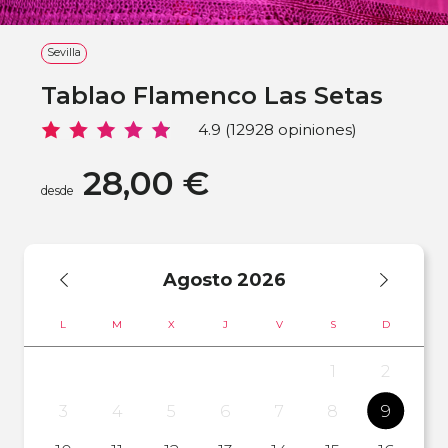
Sevilla
Tablao Flamenco Las Setas
4.9 (12928 opiniones)
28,00 €
desde
Agosto
2026
L
M
X
J
V
S
D
1
2
3
4
5
6
7
8
9