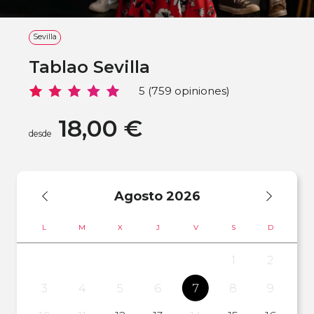
Sevilla
Tablao Sevilla
5 (759 opiniones)
18,00 €
desde
Agosto
2026
L
M
X
J
V
S
D
1
2
3
4
5
6
7
8
9