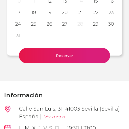
10
11
12
13
14
15
16
17
18
19
20
21
22
23
24
25
26
27
28
29
30
31
Reservar
Información
Calle San Luis, 31, 41003 Sevilla (Sevilla) -
España |
Ver mapa
L, M, X, J, V, S, D
19:30 | 21:00