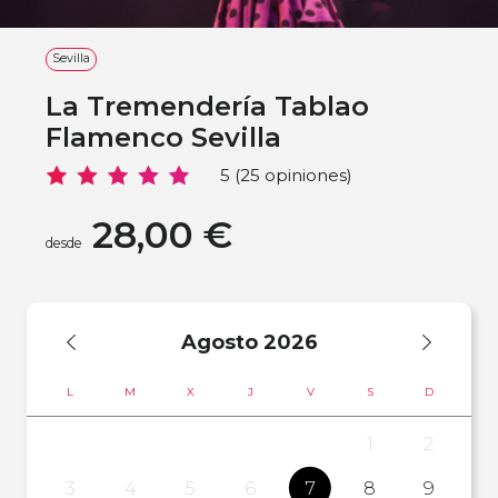
Sevilla
La Tremendería Tablao
Flamenco Sevilla
5 (25 opiniones)
28,00 €
desde
Agosto
2026
L
M
X
J
V
S
D
1
2
3
4
5
6
7
8
9