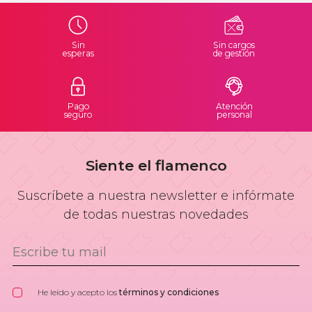
Sin
Sin cargos
esperas
de gestión
Pago
Atención
seguro
personal
Siente el flamenco
Suscríbete a nuestra newsletter e infórmate
de todas nuestras novedades
He leído y acepto los
términos y condiciones