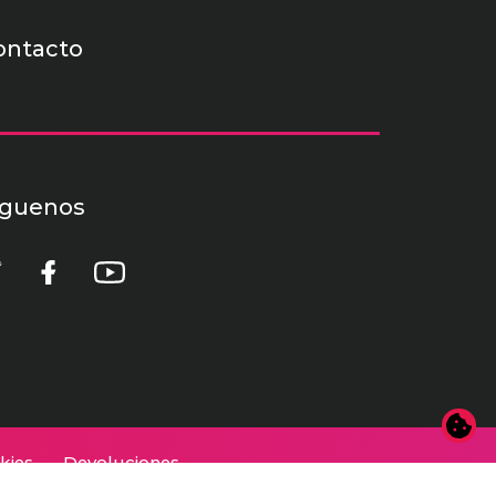
ontacto
íguenos
kies
Devoluciones