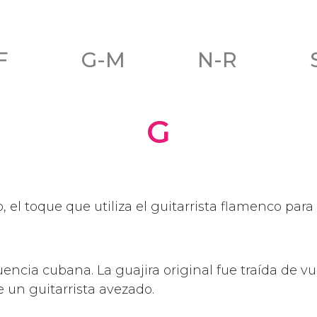
F
G-M
N-R
G
 el toque que utiliza el guitarrista flamenco para 
ncia cubana. La guajira original fue traída de vue
e un guitarrista avezado.