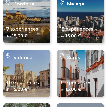
Cordoue
Malaga
7
15
expériences
expériences
15,00 €
15,00 €
dès
dès
Valence
Xérès
11
3
expériences
expériences
15,00 €
15,00 €
dès
dès