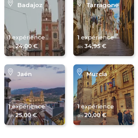
Badajoz
Tarragone
1
1
expérience
expérience
24,00 €
34,95 €
dès
dès
Jaén
Murcia
1
1
expérience
expérience
25,00 €
20,00 €
dès
dès