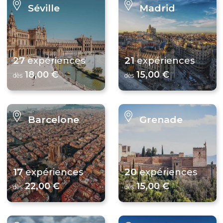
Séville
Madrid
27
21
expériences
expériences
18,00 €
15,00 €
dès
dès
Barcelone
Grenade
17
20
expériences
expériences
22,00 €
15,00 €
dès
dès