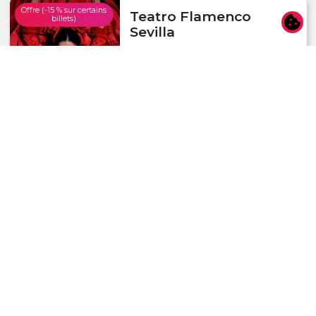
Offre (-15 % sur certains
Teatro Flamenco
billets)
Sevilla
Séville
60 min
dès
4.8 (5681 avis)
25,00 €
Offre (-15 % sur certains
Teatro Flamenco
billets)
Madrid
Madrid
60 min
dès
4.7 (4294 avis)
27,20 €