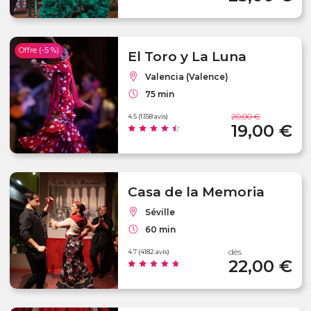
Offre (-5 %)
El Toro y La Luna
Valencia (Valence)
75 min
20,00 €
4.5 (1358 avis)
19,00 €
Casa de la Memoria
Séville
60 min
dès
4.7 (4182 avis)
22,00 €