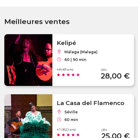
Meilleures ventes
Kelipé
Málaga (Malaga)
60 | 90 min
dès
4.8 (401 avis)
28,00 €
La Casa del Flamenco
Séville
60 min
dès
4.7 (3622 avis)
25,00 €