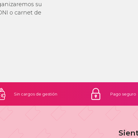
rganizaremos su
DNI o carnet de
Sin cargos
de gestión
Pago
seguro
Sien