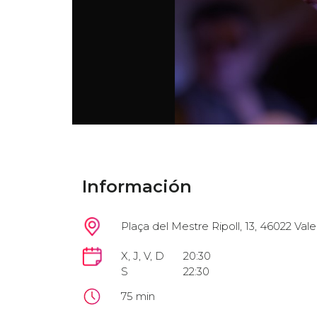
Información
Plaça del Mestre Ripoll, 13, 46022 Vale
X, J, V, D
20:30
S
22:30
75 min