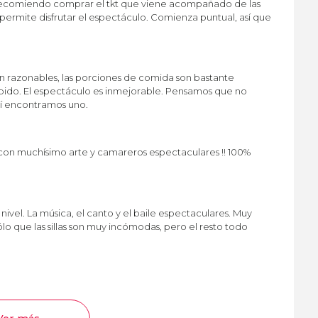
Recomiendo comprar el tkt que viene acompañado de las
 permite disfrutar el espectáculo. Comienza puntual, así que
n razonables, las porciones de comida son bastante
 rápido. El espectáculo es inmejorable. Pensamos que no
sí encontramos uno.
con muchísimo arte y camareros espectaculares !! 100%
vel. La música, el canto y el baile espectaculares. Muy
o que las sillas son muy incómodas, pero el resto todo