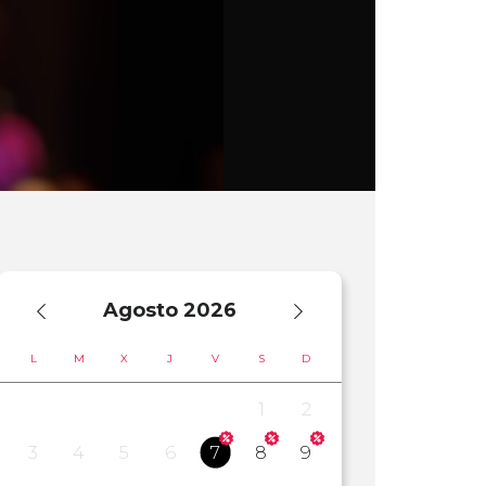
Agosto
2026
L
M
X
J
V
S
D
1
2
3
4
5
6
7
8
9