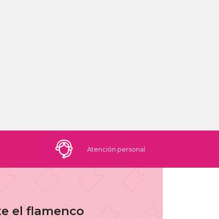
Atención
personal
te el flamenco