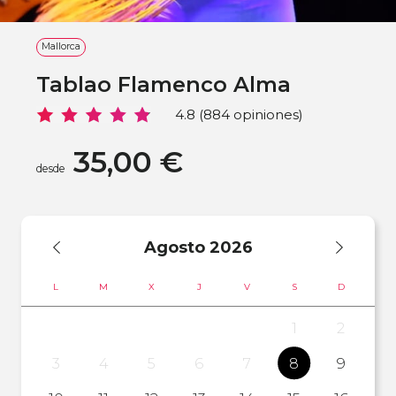
Mallorca
Tablao Flamenco Alma
4.8 (884 opiniones)
35,00 €
desde
Agosto
2026
L
M
X
J
V
S
D
1
2
3
4
5
6
7
8
9