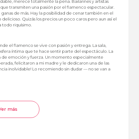
able, merece totalmente la pena. Bailarines y artistas
 que transmiten una pasión por el flamenco espectacular.
 ganas de más. Hay la posibilidad de cenar también en el
o delicioso. Quizás los precios un poco caros pero aun así el
 todo riquísimo.
nde el flamenco se vive con pasión y entrega. La sala,
era íntima que te hace sentir parte del espectáculo. La
da de emoción y fuerza. Un momento especialmente
ada, felicitaron a mi madre y le dedicaron una de las
cia inolvidable! Lo recomiendo sin dudar — no se van a
Ver más