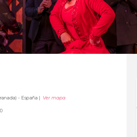
Granada) - España |
Ver mapa
30