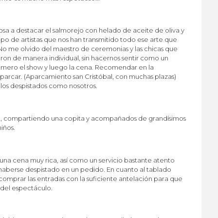
iosa a destacar el salmorejo con helado de aceite de oliva y
uipo de artistas que nos han transmitido todo ese arte que
No me olvido del maestro de ceremonias y las chicas que
eron de manera individual, sin hacernos sentir como un
primero el show y luego la cena. Recomendar en la
aparcar. (Aparcamiento san Cristóbal, con muchas plazas)
 los despistados como nosotros.
ia, compartiendo una copita y acompañados de grandísimos
iños.
 una cena muy rica, así como un servicio bastante atento
 haberse despistado en un pedido. En cuanto al tablado
prar las entradas con la suficiente antelación para que
 del espectáculo.