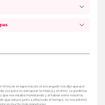
pas
le! Al iniciar el espectáculo el encargado nos dijo que por
de voz para no estropear la música y el ritmo. Le pedimos
oz que nos estaba molestando y al hablar entre nosotros
e que estuvo junto a ellos todo el tiempo, no nos advirtió.
ente es mucho más respetuoso...