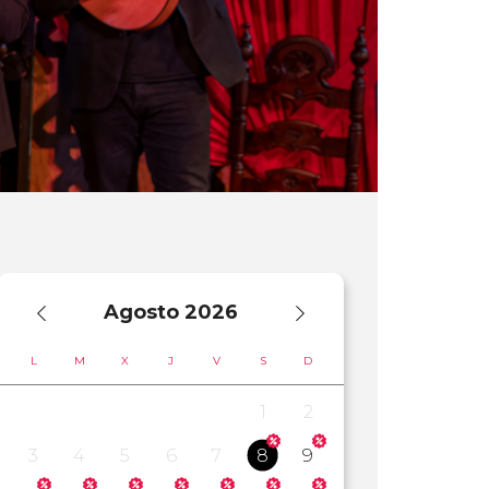
Agosto
2026
L
M
X
J
V
S
D
1
2
3
4
5
6
7
8
9