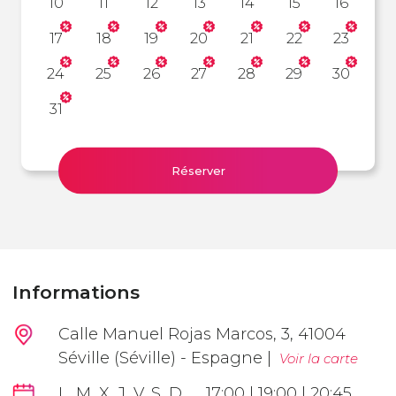
10
11
12
13
14
15
16
17
18
19
20
21
22
23
24
25
26
27
28
29
30
31
Réserver
Informations
Calle Manuel Rojas Marcos, 3, 41004
Séville (Séville) - Espagne |
Voir la carte
L, M, X, J, V, S, D
17:00 | 19:00 | 20:45