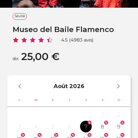
Séville
Museo del Baile Flamenco
4.5 (4983 avis)
25,00 €
dès
Août
2026
L
M
X
J
V
S
D
1
2
3
4
5
6
7
8
9