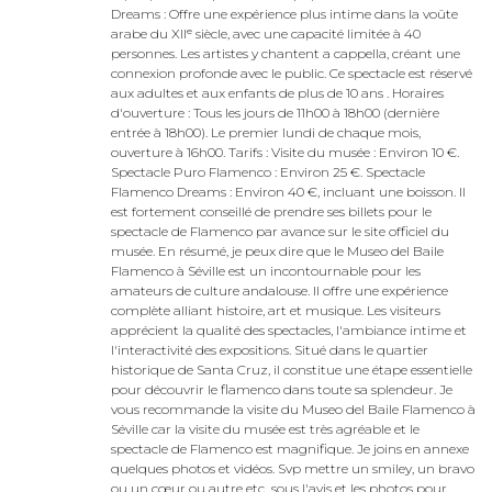
Dreams : Offre une expérience plus intime dans la voûte
arabe du XIIᵉ siècle, avec une capacité limitée à 40
personnes. Les artistes y chantent a cappella, créant une
connexion profonde avec le public. Ce spectacle est réservé
aux adultes et aux enfants de plus de 10 ans . Horaires
d'ouverture : Tous les jours de 11h00 à 18h00 (dernière
entrée à 18h00). Le premier lundi de chaque mois,
ouverture à 16h00. Tarifs : Visite du musée : Environ 10 €.
Spectacle Puro Flamenco : Environ 25 €. Spectacle
Flamenco Dreams : Environ 40 €, incluant une boisson. Il
est fortement conseillé de prendre ses billets pour le
spectacle de Flamenco par avance sur le site officiel du
musée. En résumé, je peux dire que le Museo del Baile
Flamenco à Séville est un incontournable pour les
amateurs de culture andalouse. Il offre une expérience
complète alliant histoire, art et musique. Les visiteurs
apprécient la qualité des spectacles, l'ambiance intime et
l'interactivité des expositions. Situé dans le quartier
historique de Santa Cruz, il constitue une étape essentielle
pour découvrir le flamenco dans toute sa splendeur. Je
vous recommande la visite du Museo del Baile Flamenco à
Séville car la visite du musée est très agréable et le
spectacle de Flamenco est magnifique. Je joins en annexe
quelques photos et vidéos. Svp mettre un smiley, un bravo
ou un cœur ou autre etc...sous l'avis et les photos pour