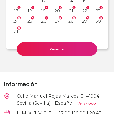
10
11
12
13
14
15
16
17
18
19
20
21
22
23
24
25
26
27
28
29
30
31
Reservar
Información
Calle Manuel Rojas Marcos, 3, 41004
Sevilla (Sevilla) - España |
Ver mapa
L, M, X, J, V, S, D
17:00 | 19:00 | 20:45