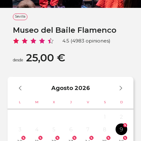
Sevilla
Museo del Baile Flamenco
4.5 (4983 opiniones)
25,00 €
desde
Agosto
2026
L
M
X
J
V
S
D
1
2
3
4
5
6
7
8
9