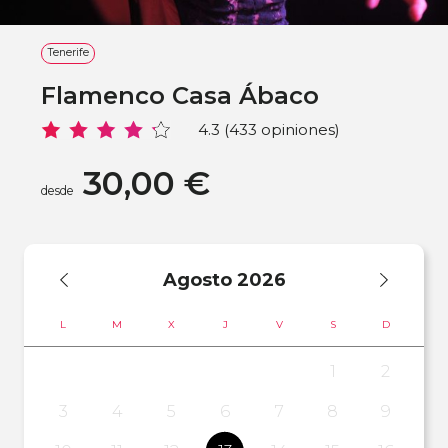
Tenerife
Flamenco Casa Ábaco
4.3 (433 opiniones)
30,00 €
desde
Agosto
2026
L
M
X
J
V
S
D
1
2
3
4
5
6
7
8
9