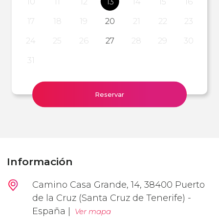
10
11
12
13
14
15
16
17
18
19
20
21
22
23
24
25
26
27
28
29
30
31
Reservar
Información
Camino Casa Grande, 14, 38400 Puerto
de la Cruz (Santa Cruz de Tenerife) -
España |
Ver mapa