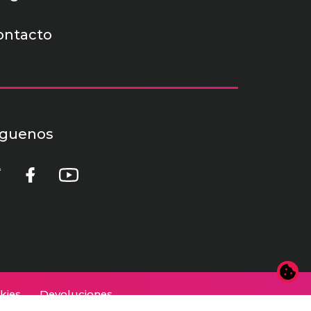
ontacto
íguenos
kies
Devoluciones