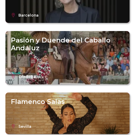
Barcelona
Pasión y Duende del Caballo
Andaluz
Córdoba
Flamenco Salas
Sevilla