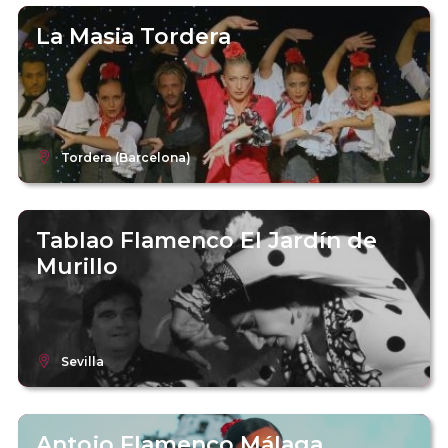
La Masia Tordera
Tordera (Barcelona)
Tablao Flamenco El Jardín de
Murillo
Sevilla
Antojo Flamenco Málaga