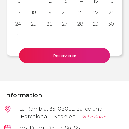
10
11
12
13
14
15
16
17
18
19
20
21
22
23
24
25
26
27
28
29
30
31
Reservieren
Information
La Rambla, 35, 08002 Barcelona
(Barcelona) - Spanien |
Siehe Karte
Mo, Di, Mi, Do, Fr, Sa, So