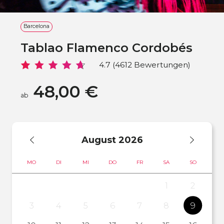
Barcelona
Tablao Flamenco Cordobés
4.7 (4612 Bewertungen)
48,00 €
ab
August
2026
MO
DI
MI
DO
FR
SA
SO
1
2
3
4
5
6
7
8
9