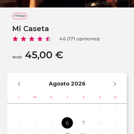
Málaga
Mi Caseta
4.6 (171 opiniones)
45,00 €
desde
Agosto
2026
L
M
X
J
V
S
D
1
2
3
4
5
6
7
8
9