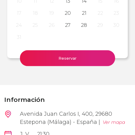
10
11
12
13
14
15
16
17
18
19
20
21
22
23
24
25
26
27
28
29
30
31
Reservar
Información
Avenida Juan Carlos I, 400, 29680
Estepona (Málaga) - España |
Ver mapa
J, V
21:30