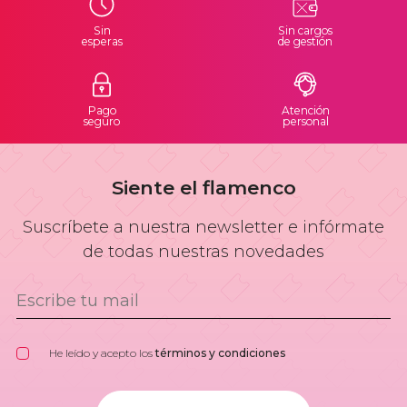
Sin
Sin cargos
esperas
de gestión
Pago
Atención
seguro
personal
Siente el flamenco
Suscríbete a nuestra newsletter e infórmate
de todas nuestras novedades
He leído y acepto los
términos y condiciones