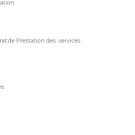
ation.
rat:de Prestation des services
s.