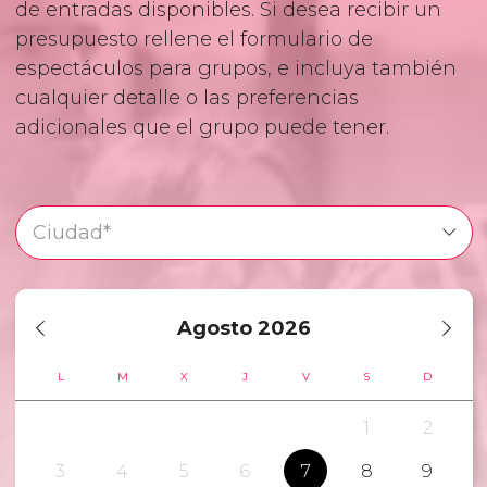
de entradas disponibles. Si desea recibir un
presupuesto rellene el formulario de
espectáculos para grupos, e incluya también
cualquier detalle o las preferencias
adicionales que el grupo puede tener.
Agosto
2026
L
M
X
J
V
S
D
1
2
3
4
5
6
7
8
9