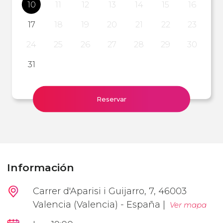
10
11
12
13
14
15
16
17
18
19
20
21
22
23
24
25
26
27
28
29
30
31
Reservar
Información
Carrer d'Aparisi i Guijarro, 7, 46003
Valencia (Valencia) - España |
Ver mapa