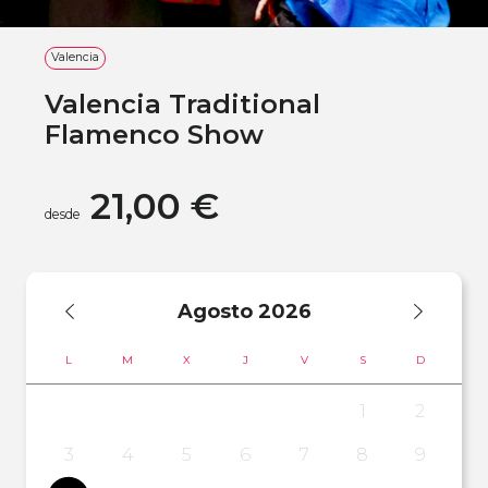
Valencia
Valencia Traditional
Flamenco Show
21,00 €
desde
Agosto
2026
L
M
X
J
V
S
D
1
2
3
4
5
6
7
8
9