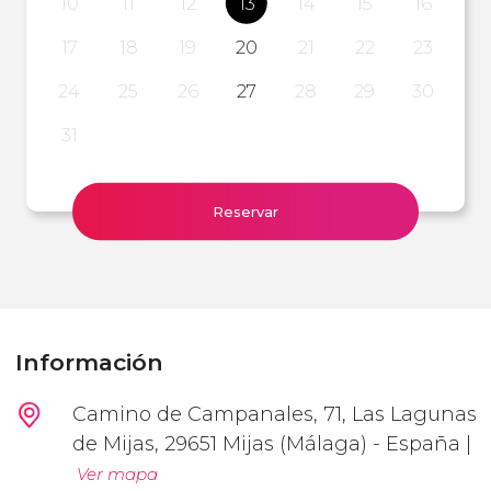
10
11
12
13
14
15
16
17
18
19
20
21
22
23
24
25
26
27
28
29
30
31
Reservar
Información
Camino de Campanales, 71, Las Lagunas
de Mijas, 29651 Mijas (Málaga) - España |
Ver mapa