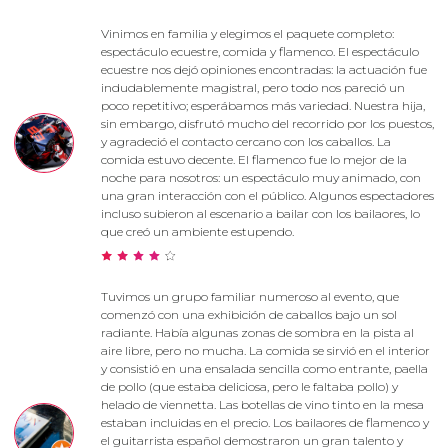
Vinimos en familia y elegimos el paquete completo:
espectáculo ecuestre, comida y flamenco. El espectáculo
ecuestre nos dejó opiniones encontradas: la actuación fue
indudablemente magistral, pero todo nos pareció un
poco repetitivo; esperábamos más variedad. Nuestra hija,
sin embargo, disfrutó mucho del recorrido por los puestos,
y agradeció el contacto cercano con los caballos. La
comida estuvo decente. El flamenco fue lo mejor de la
noche para nosotros: un espectáculo muy animado, con
una gran interacción con el público. Algunos espectadores
incluso subieron al escenario a bailar con los bailaores, lo
que creó un ambiente estupendo.
Tuvimos un grupo familiar numeroso al evento, que
comenzó con una exhibición de caballos bajo un sol
radiante. Había algunas zonas de sombra en la pista al
aire libre, pero no mucha. La comida se sirvió en el interior
y consistió en una ensalada sencilla como entrante, paella
de pollo (que estaba deliciosa, pero le faltaba pollo) y
helado de viennetta. Las botellas de vino tinto en la mesa
estaban incluidas en el precio. Los bailaores de flamenco y
el guitarrista español demostraron un gran talento y