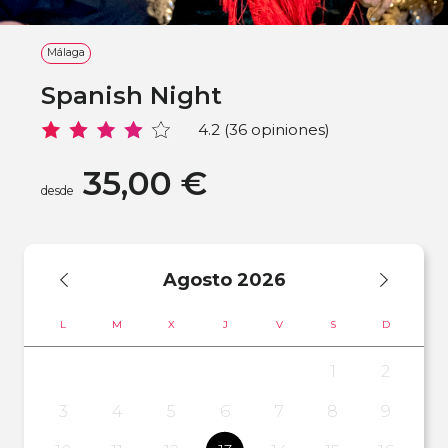
Málaga
Spanish Night
4.2 (36 opiniones)
35,00 €
desde
Agosto
2026
L
M
X
J
V
S
D
1
2
3
4
5
6
7
8
9