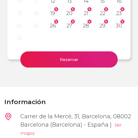
10
11
12
13
14
15
16
17
18
19
20
21
22
23
24
25
26
27
28
29
30
31
Reservar
Información
Carrer de la Mercè, 31, Barcelona, 08002
Barcelona (Barcelona) - España |
Ver
mapa