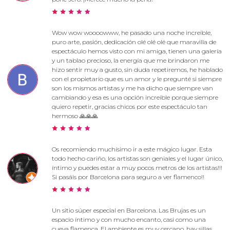
Wow wow woooowww, he pasado una noche increíble,
puro arte, pasión, dedicación olé olé olé que maravilla de
espectáculo hemos visto con mi amiga, tienen una galería
y un tablao precioso, la energía que me brindaron me
hizo sentir muy a gusto, sin duda repetiremos, he hablado
con el propietario que es un amor y le pregunté si siempre
son los mismos artistas y me ha dicho que siempre van
cambiando y esa es una opción increíble porque siempre
quiero repetir, gracias chicos por este espectáculo tan
hermoso 🙏🙏🙏
Os recomiendo muchísimo ir a este mágico lugar. Esta
todo hecho cariño, los artistas son geniales y el lugar único,
íntimo y puedes estar a muy pocos metros de los artistas!!!
Si pasáis por Barcelona para seguro a ver flamenco!!
Un sitio súper especial en Barcelona. Las Brujas es un
espacio íntimo y con mucho encanto, casi como una
cueva flamenca. El ambiente es muy cercano, hay sillas