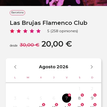
Barcelona
Las Brujas Flamenco Club
5 (258 opiniones)
20,00 €
30,00 €
desde
Agosto
2026
L
M
X
J
V
S
D
1
2
3
4
5
6
7
8
9