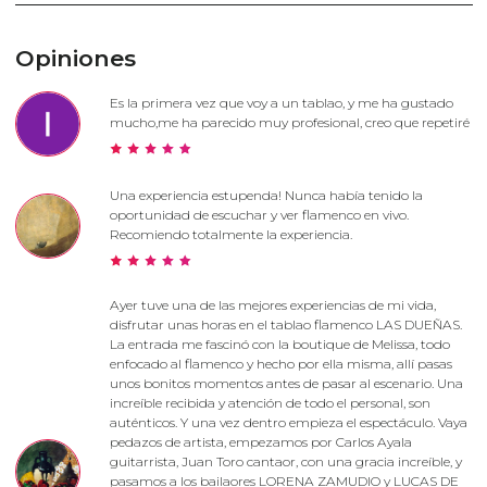
Opiniones
Es la primera vez que voy a un tablao, y me ha gustado
mucho,me ha parecido muy profesional, creo que repetiré
Una experiencia estupenda! Nunca había tenido la
oportunidad de escuchar y ver flamenco en vivo.
Recomiendo totalmente la experiencia.
Ayer tuve una de las mejores experiencias de mi vida,
disfrutar unas horas en el tablao flamenco LAS DUEÑAS.
La entrada me fascinó con la boutique de Melissa, todo
enfocado al flamenco y hecho por ella misma, allí pasas
unos bonitos momentos antes de pasar al escenario. Una
increíble recibida y atención de todo el personal, son
auténticos. Y una vez dentro empieza el espectáculo. Vaya
pedazos de artista, empezamos por Carlos Ayala
guitarrista, Juan Toro cantaor, con una gracia increíble, y
pasamos a los bailaores LORENA ZAMUDIO y LUCAS DE