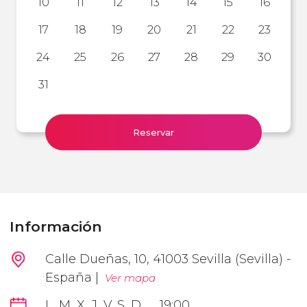
10
11
12
13
14
15
16
17
18
19
20
21
22
23
24
25
26
27
28
29
30
31
Reservar
Información
Calle Dueñas, 10, 41003 Sevilla (Sevilla) -
España |
Ver mapa
L, M, X, J, V, S, D
19:00