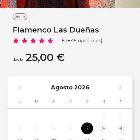
Sevilla
Flamenco Las Dueñas
5 (845 opiniones)
25,00 €
desde
Agosto
2026
L
M
X
J
V
S
D
1
2
3
4
5
6
7
8
9