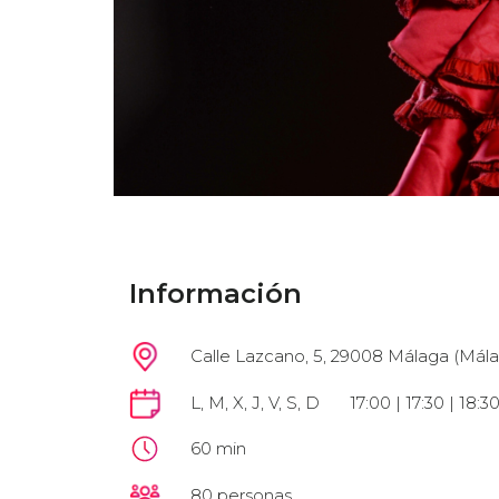
Información
Calle Lazcano, 5, 29008 Málaga (Mála
L, M, X, J, V, S, D
17:00 | 17:30 | 18:3
60 min
80 personas