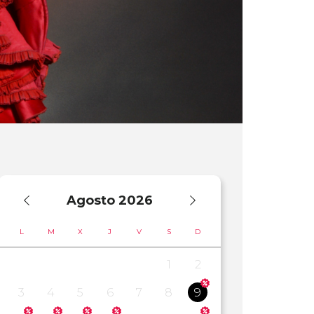
Agosto
2026
L
M
X
J
V
S
D
1
2
3
4
5
6
7
8
9