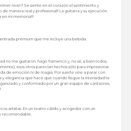
rimer nivel !! Se siente en el corazón el sentimiento y
de manera real y profesional!! La guitarra y su ejecución
 en mi memoria!!!
entrada premium que me incluye una bebida.
ad no me gustaron, hago flamenco y, no sé, si bien todos,
camente), esos otros parecían hechos sólo para impresionar.
a de emoción ni de magia. Por suerte vine a parar con
ura y elegancia que hace que cuando llegue la intensidad te
er organizado y conformado por un gran equipo de cantaores,
!
os artistas. En un teatro cálido y acogedor con un
Muy recomendable.