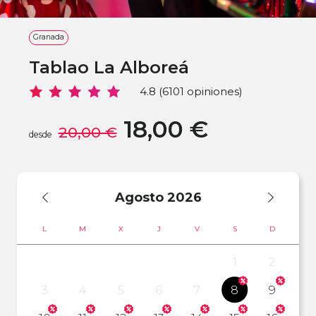
Granada
Tablao La Alboreá
4.8 (6101 opiniones)
18,00 €
20,00 €
desde
Agosto
2026
L
M
X
J
V
S
D
1
2
3
4
5
6
7
8
9