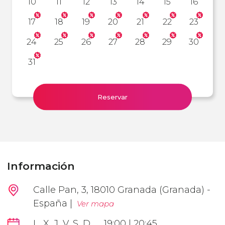
10
11
12
13
14
15
16
17
18
19
20
21
22
23
24
25
26
27
28
29
30
31
Reservar
Información
Calle Pan, 3, 18010 Granada (Granada) -
España |
Ver mapa
L, X, J, V, S, D
19:00 | 20:45