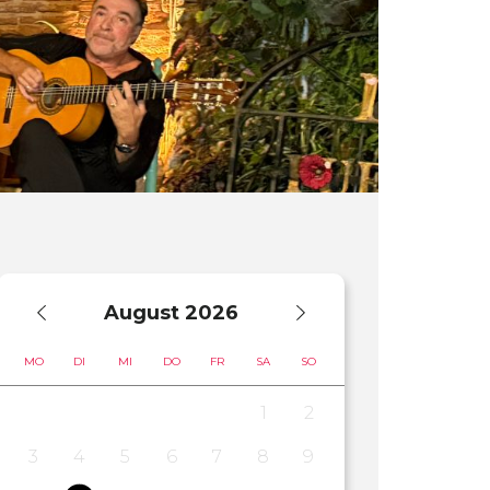
August
2026
MO
DI
MI
DO
FR
SA
SO
1
2
3
4
5
6
7
8
9