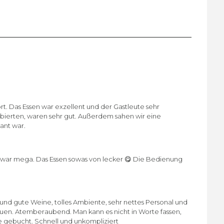
rt. Das Essen war exzellent und der Gastleute sehr
robierten, waren sehr gut. Außerdem sahen wir eine
ant war.
 war mega. Das Essen sowas von lecker 😋 Die Bedienung
und gute Weine, tolles Ambiente, sehr nettes Personal und
n. Atemberaubend. Man kann es nicht in Worte fassen,
e gebucht. Schnell und unkompliziert