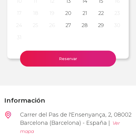
10
11
12
13
14
15
16
17
18
19
20
21
22
23
24
25
26
27
28
29
30
31
Reservar
Información
Carrer del Pas de l'Ensenyança, 2, 08002
Barcelona (Barcelona) - España |
Ver
mapa