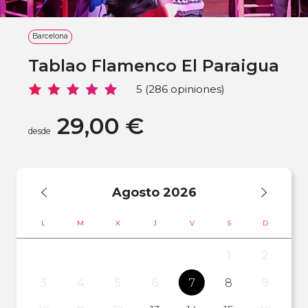
Barcelona
Tablao Flamenco El Paraigua
5 (286 opiniones)
29,00 €
desde
Agosto
2026
L
M
X
J
V
S
D
1
2
3
4
5
6
7
8
9