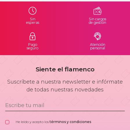
Sin
Sin cargos
esperas
de gestión
Pago
Atención
seguro
personal
Siente el flamenco
Suscríbete a nuestra newsletter e infórmate
de todas nuestras novedades
He leído y acepto los
términos y condiciones