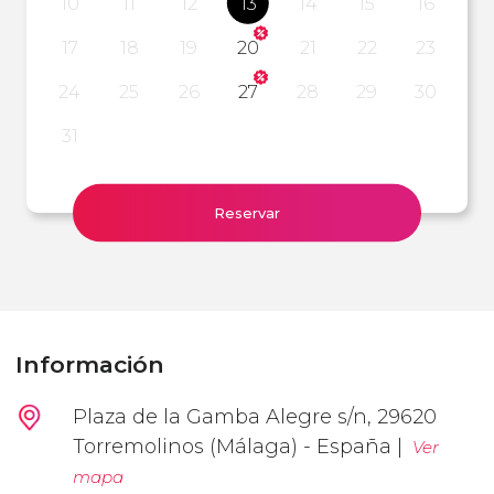
10
11
12
13
14
15
16
17
18
19
20
21
22
23
24
25
26
27
28
29
30
31
Reservar
Información
Plaza de la Gamba Alegre s/n, 29620
Torremolinos (Málaga) - España |
Ver
mapa