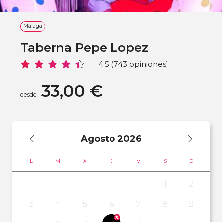
Málaga
Taberna Pepe Lopez
4.5 (743 opiniones)
33,00 €
desde
Agosto
2026
L
M
X
J
V
S
D
1
2
3
4
5
6
7
8
9