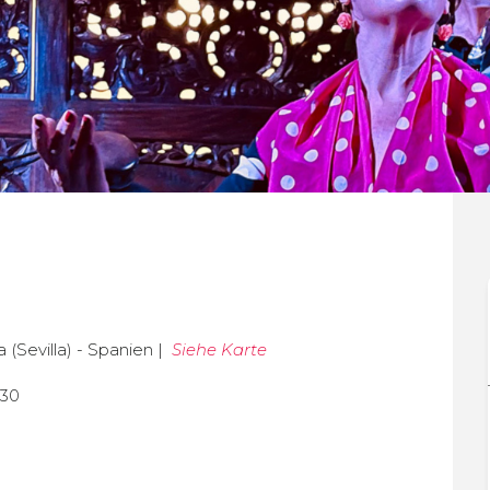
 (Sevilla) - Spanien |
Siehe Karte
:30