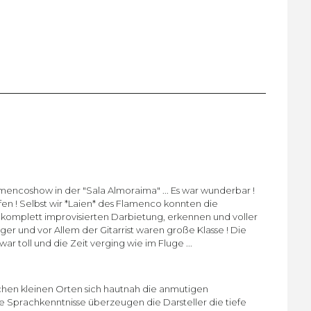
mencoshow in der "Sala Almoraima" ... Es war wunderbar !
n ! Selbst wir *Laien* des Flamenco konnten die
r komplett improvisierten Darbietung, erkennen und voller
r und vor Allem der Gitarrist waren große Klasse ! Die
war toll und die Zeit verging wie im Fluge ...
olchen kleinen Orten sich hautnah die anmutigen
Sprachkenntnisse überzeugen die Darsteller die tiefe