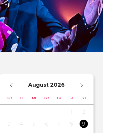
August
2026
MO
DI
MI
DO
FR
SA
SO
1
2
3
4
5
6
7
8
9