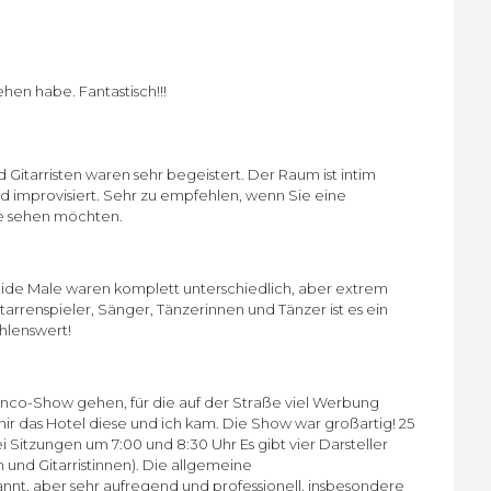
hen habe. Fantastisch!!!
d Gitarristen waren sehr begeistert. Der Raum ist intim
e und improvisiert. Sehr zu empfehlen, wenn Sie eine
ve sehen möchten.
beide Male waren komplett unterschiedlich, aber extrem
arrenspieler, Sänger, Tänzerinnen und Tänzer ist es ein
hlenswert!
menco-Show gehen, für die auf der Straße viel Werbung
 das Hotel diese und ich kam. Die Show war großartig! 25
i Sitzungen um 7:00 und 8:30 Uhr Es gibt vier Darsteller
und Gitarristinnen). Die allgemeine
nnt, aber sehr aufregend und professionell, insbesondere