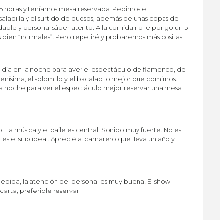
5 horas y teníamos mesa reservada. Pedimos el
aladilla y el surtido de quesos, además de unas copas de
ble y personal súper atento. A la comida no le pongo un 5
bien “normales”. Pero repetiré y probaremos más cositas!
 día en la noche para aver el espectáculo de flamenco, de
enísima, el solomillo y el bacalao lo mejor que comimos.
la noche para ver el espectáculo mejor reservar una mesa
o. La música y el baile es central. Sonido muy fuerte. No es
no es el sitio ideal. Aprecié al camarero que lleva un año y
ebida, la atención del personal es muy buena! El show
carta, preferible reservar