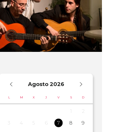
Agosto
2026
L
M
X
J
V
S
D
1
2
3
4
5
6
7
8
9