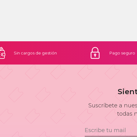
Sin cargos
de gestión
Pago
seguro
Sien
Suscríbete a nues
todas 