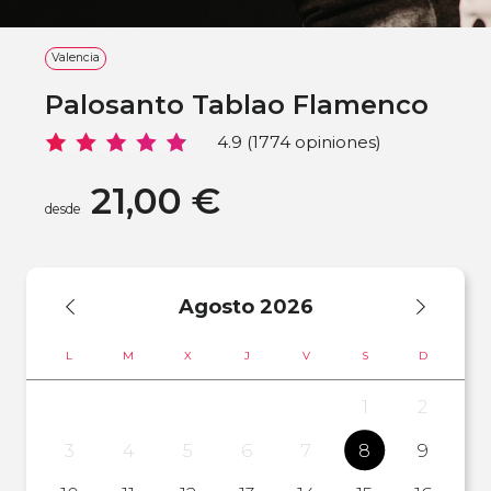
Valencia
Palosanto Tablao Flamenco
4.9 (1774 opiniones)
21,00 €
desde
Agosto
2026
L
M
X
J
V
S
D
1
2
3
4
5
6
7
8
9