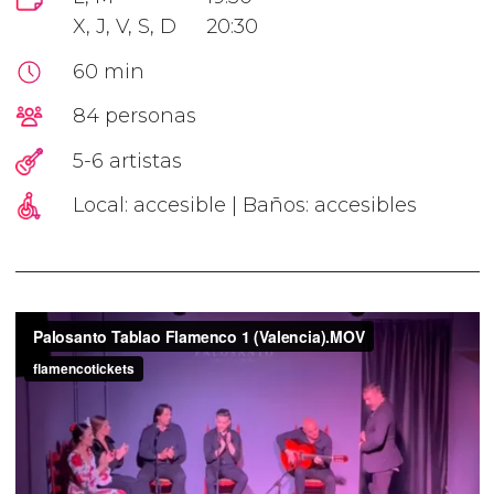
X, J, V, S, D
20:30
60 min
84 personas
5-6 artistas
Local: accesible | Baños: accesibles