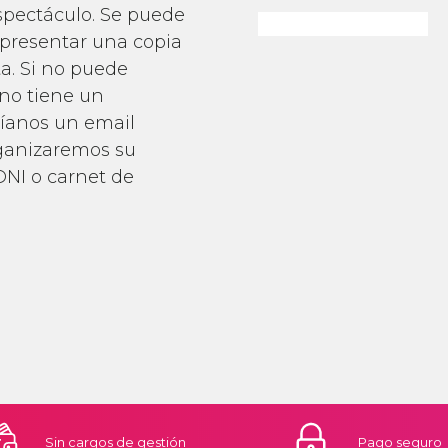
spectáculo. Se puede
 presentar una copia
a. Si no puede
 no tiene un
víanos un email
rganizaremos su
DNI o carnet de
Sin cargos
de gestión
Pago
seguro