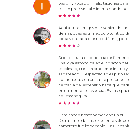
pasión y vocación. Felicitaciones para 
teatro profesional e íntimo donde pod
Aquí a unos amigos que venían de fuera.
demás, pues es un negocio turístico
copa y entrada que no está mal, pero l
Si buscas una experiencia de flamenc
una joya escondida en el corazón del 
escalinata, crea un ambiente íntimo y
zapateado. El espectáculo es puro sen
apasionada, con un cante profundo, ba
cercanía del escenario hace que cada
en un momento especial. Es un espacio 
apuesta segura.
Caminando nos topamos con Palau Dalm
Disfrutamos de una excelente selecci
camarero fue impecable, 10/10, nos h