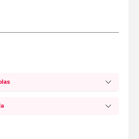
las
la