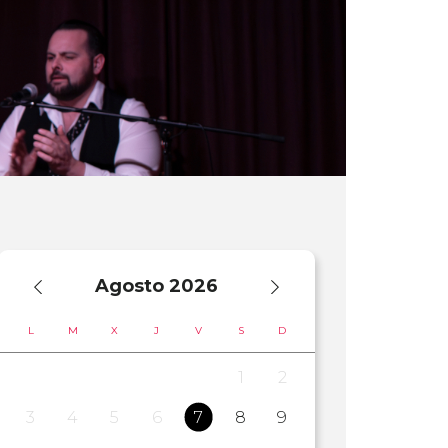
Agosto
2026
L
M
X
J
V
S
D
1
2
3
4
5
6
7
8
9