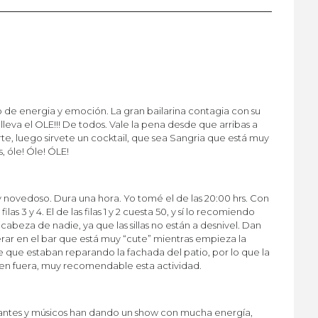
o de energia y emoción. La gran bailarina contagia con su
lleva el OLE!!! De todos. Vale la pena desde que arribas a
te, luego sirvete un cocktail, que sea Sangria que está muy
, óle! Óle! ÓLE!
 novedoso. Dura una hora. Yo tomé el de las 20:00 hrs. Con
s 3 y 4. El de las filas 1 y 2 cuesta 50, y sí lo recomiendo
cabeza de nadie, ya que las sillas no están a desnivel. Dan
rar en el bar que está muy “cute” mientras empieza la
ue que estaban reparando la fachada del patio, por lo que la
hí en fuera, muy recomendable esta actividad.
tantes y músicos han dando un show con mucha energía,