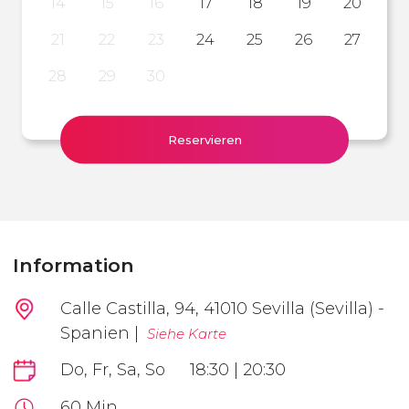
14
15
16
17
18
19
20
21
22
23
24
25
26
27
28
29
30
Reservieren
Information
Calle Castilla, 94, 41010 Sevilla (Sevilla) -
Spanien |
Siehe Karte
Do, Fr, Sa, So
18:30 | 20:30
60 Min