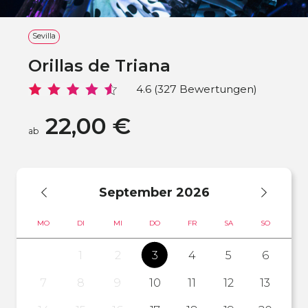
Sevilla
Orillas de Triana
4.6 (327 Bewertungen)
22,00 €
ab
September
2026
MO
DI
MI
DO
FR
SA
SO
1
2
3
4
5
6
7
8
9
10
11
12
13