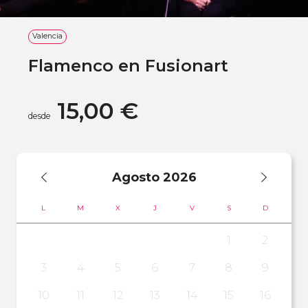
Valencia
Flamenco en Fusionart
15,00 €
desde
Agosto
2026
L
M
X
J
V
S
D
1
2
3
4
5
6
7
8
9
10
11
12
13
14
15
16