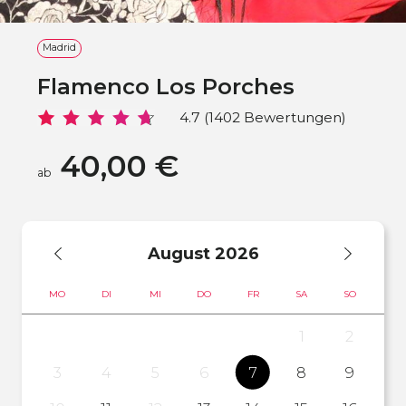
Madrid
Flamenco Los Porches
4.7 (1402 Bewertungen)
40,00 €
ab
August
2026
MO
DI
MI
DO
FR
SA
SO
1
2
3
4
5
6
7
8
9