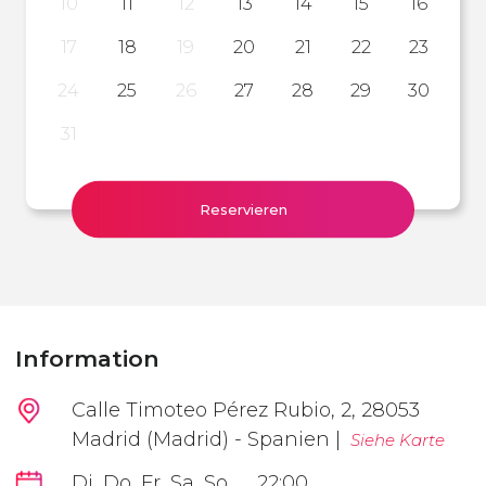
10
11
12
13
14
15
16
17
18
19
20
21
22
23
24
25
26
27
28
29
30
31
Reservieren
Information
Calle Timoteo Pérez Rubio, 2, 28053
Madrid (Madrid) - Spanien |
Siehe Karte
Di, Do, Fr, Sa, So
22:00