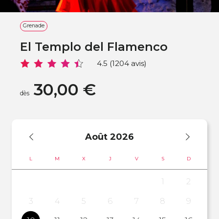
Grenade
El Templo del Flamenco
4.5 (1204 avis)
30,00 €
dès
Août
2026
L
M
X
J
V
S
D
1
2
3
4
5
6
7
8
9