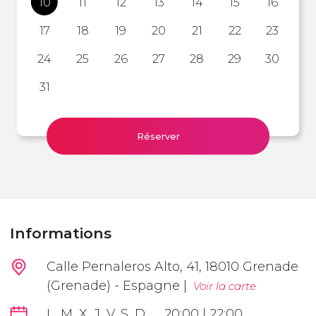
10
11
12
13
14
15
16
17
18
19
20
21
22
23
24
25
26
27
28
29
30
31
Réserver
Informations
Calle Pernaleros Alto, 41, 18010 Grenade
(Grenade) - Espagne |
Voir la carte
L, M, X, J, V, S, D
20:00 | 22:00