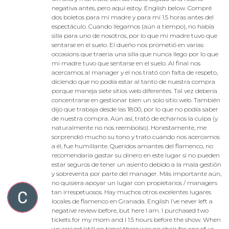
negativa antes, pero aquí estoy. English below. Compré
dos boletos para mi madre y para mí 1.5 horas antes del
espectáculo. Cuando llegamos (aún a tiempo), no había
silla para uno de nosotros, por lo que mi madre tuvo que
sentarse en el suelo. El dueño nos prometió en varias
occasions que traeria una silla que nunca llego por lo que
mi madre tuvo que sentarse en el suelo. Al final nos
acercamos al manager y el nos trató con falta de respeto,
diciendo que no podía estar al tanto de nuestra compra
porque maneja siete sitios web diferentes. Tal vez debería
concentrarse en gestionar bien un solo sitio web. También
dijo que trabaja desde las 18:00, por lo que no podía saber
de nuestra compra. Aún así, trató de echarnos la culpa (y
naturalmente no nos reembolso). Honestamente, me
sorprendió mucho su tono y trato cuando nos acercamos
a él, fue humillante. Queridos amantes del flamenco, no
recomendaría gastar su dinero en este lugar si no pueden
estar seguros de tener un asiento debido a la mala gestión
y sobreventa por parte del manager. Más importante aún,
no quisiera apoyar un lugar con propietarios / managers
tan irrespetuosos. Hay muchos otros excelentes lugares
locales de flamenco en Granada. English I’ve never left a
negative review before, but here I am. I purchased two
tickets for my mom and I 1.5 hours before the show. When
we arrived (still on time) there was no chair for one of us,