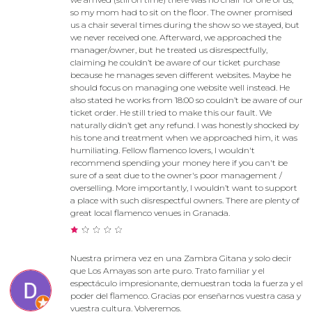
so my mom had to sit on the floor. The owner promised
us a chair several times during the show so we stayed, but
we never received one. Afterward, we approached the
manager/owner, but he treated us disrespectfully,
claiming he couldn’t be aware of our ticket purchase
because he manages seven different websites. Maybe he
should focus on managing one website well instead. He
also stated he works from 18:00 so couldn’t be aware of our
ticket order. He still tried to make this our fault. We
naturally didn’t get any refund. I was honestly shocked by
his tone and treatment when we approached him, it was
humiliating. Fellow flamenco lovers, I wouldn't
recommend spending your money here if you can't be
sure of a seat due to the owner's poor management /
overselling. More importantly, I wouldn’t want to support
a place with such disrespectful owners. There are plenty of
great local flamenco venues in Granada.
Nuestra primera vez en una Zambra Gitana y solo decir
que Los Amayas son arte puro. Trato familiar y el
espectáculo impresionante, demuestran toda la fuerza y el
poder del flamenco. Gracias por enseñarnos vuestra casa y
vuestra cultura. Volveremos.