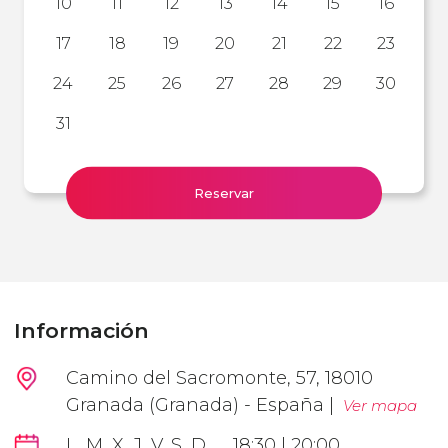
10
11
12
13
14
15
16
17
18
19
20
21
22
23
24
25
26
27
28
29
30
31
Reservar
Información
Camino del Sacromonte, 57, 18010
Granada (Granada) - España |
Ver mapa
L, M, X, J, V, S, D
18:30 | 20:00