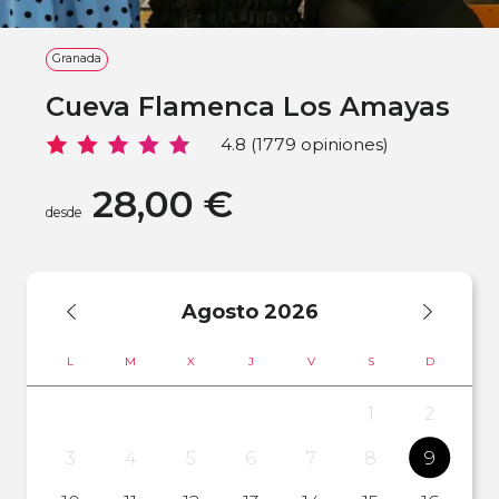
Granada
Cueva Flamenca Los Amayas
4.8 (1779 opiniones)
28,00 €
desde
Agosto
2026
L
M
X
J
V
S
D
1
2
3
4
5
6
7
8
9