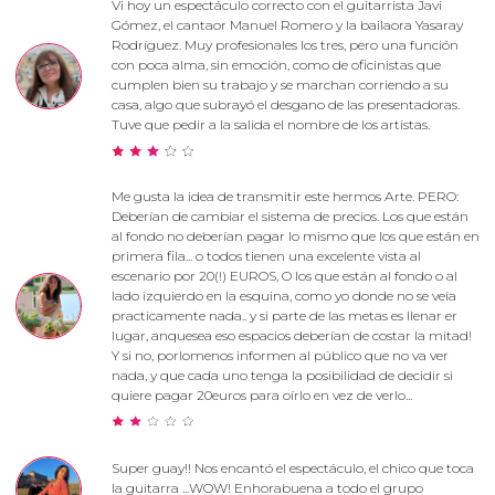
Vi hoy un espectáculo correcto con el guitarrista Javi
Gómez, el cantaor Manuel Romero y la bailaora Yasaray
Rodríguez. Muy profesionales los tres, pero una función
con poca alma, sin emoción, como de oficinistas que
cumplen bien su trabajo y se marchan corriendo a su
casa, algo que subrayó el desgano de las presentadoras.
Tuve que pedir a la salida el nombre de los artistas.
Me gusta la idea de transmitir este hermos Arte. PERO:
Deberían de cambiar el sistema de precios. Los que están
al fondo no deberían pagar lo mismo que los que están en
primera fila... o todos tienen una excelente vista al
escenario por 20(!) EUROS, O los que están al fondo o al
lado izquierdo en la esquina, como yo donde no se veía
practicamente nada.. y si parte de las metas es llenar er
lugar, anquesea eso espacios deberían de costar la mitad!
Y si no, porlomenos informen al público que no va ver
nada, y que cada uno tenga la posibilidad de decidir si
quiere pagar 20euros para oírlo en vez de verlo...
Super guay!! Nos encantó el espectáculo, el chico que toca
la guitarra ...WOW! Enhorabuena a todo el grupo