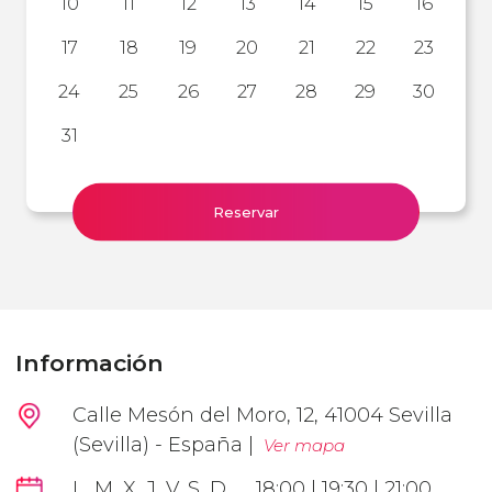
10
11
12
13
14
15
16
17
18
19
20
21
22
23
24
25
26
27
28
29
30
31
Reservar
Información
Calle Mesón del Moro, 12, 41004 Sevilla
(Sevilla) - España |
Ver mapa
L, M, X, J, V, S, D
18:00 | 19:30 | 21:00