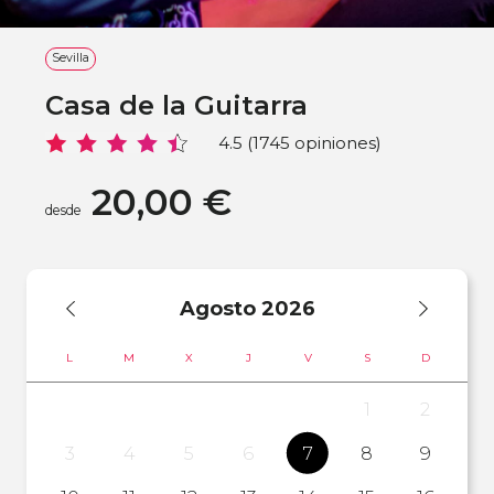
Sevilla
Casa de la Guitarra
4.5 (1745 opiniones)
20,00 €
desde
Agosto
2026
L
M
X
J
V
S
D
1
2
3
4
5
6
7
8
9