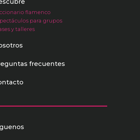
escubre
ccionario flamenco
pectáculos para grupos
ases y talleres
osotros
reguntas frecuentes
ontacto
íguenos