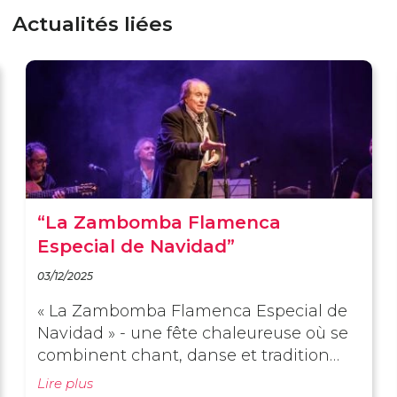
Actualités liées
“La Zambomba Flamenca
Especial de Navidad”
03/12/2025
« La Zambomba Flamenca Especial de
Navidad » - une fête chaleureuse où se
combinent chant, danse et tradition
andalouse.
Lire plus