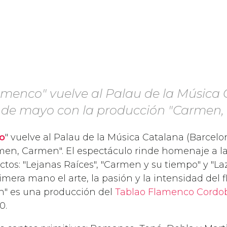
lamenco" vuelve al Palau de la Música
ir de mayo con la producción "Carmen
o
" vuelve al Palau de la Música Catalana (Barcelo
en, Carmen". El espectáculo rinde homenaje a la
os: "Lejanas Raíces", "Carmen y su tiempo" y "L
mera mano el arte, la pasión y la intensidad del 
" es una producción del
Tablao Flamenco Cordo
0.