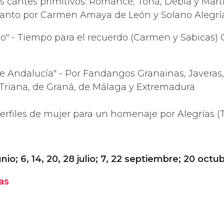
Los cantes primitivos: Romance, Toná, Debla y Mart
lanto por Carmen Amaya de León y Solano Alegr
po" - Tiempo para el recuerdo (Carmen y Sabicas) G
 de Andalucía" - Por Fandangos Granainas, Javeras,
Triana, de Graná, de Málaga y Extremadura
erfiles de mujer para un homenaje por Alegrías 
nio; 6, 14, 20, 28 julio; 7, 22 septiembre; 20 octu
as