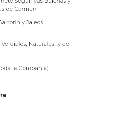
inete Seguiriyas Bulerías y
ías de Carmen
arrotín y Jaleos
 Verdiales, Naturales…y de
(Toda la Compañía)
bre