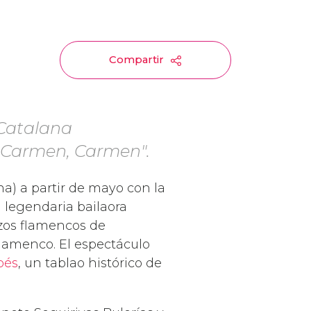
Compartir
 Catalana
, Carmen, Carmen".
na) a partir de mayo con la
 legendaria bailaora
azos flamencos de
flamenco. El espectáculo
bés
, un tablao histórico de