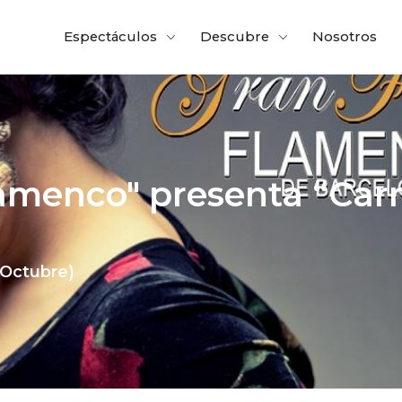
Espectáculos
Descubre
Nosotros
lamenco" presenta “Ca
-Octubre)