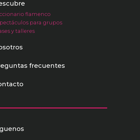
escubre
ccionario flamenco
pectáculos para grupos
ases y talleres
osotros
reguntas frecuentes
ontacto
íguenos