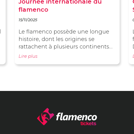
Journée internationale du
flamenco
15/11/2025
l
Le flamenco possède une longue
histoire, dont les origines se
rattachent à plusieurs continents
et différentes époques. Le 16
Lire plus
novembre 2010, l’UNESCO l’a
déclaré patrimoine mondial, une
reconnaissance bien méritée de la
richesse et de la profondeur de cet
art.