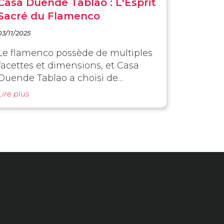
Casa Duende Tablao : L'Esprit
Sacré du Flamenco
03/11/2025
Le flamenco possède de multiples
facettes et dimensions, et Casa
Duende Tablao a choisi de
préserver la tradition et l'essence
Lire plus
de cet art sans renoncer à une
exploration créative et novatrice.