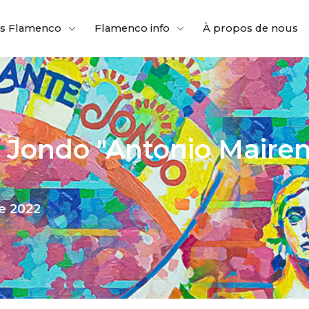
es Flamenco
Flamenco info
À propos de nous
e Jondo "Antonio Maire
re 2022