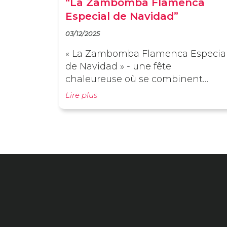
“La Zambomba Flamenca
Especial de Navidad”
03/12/2025
« La Zambomba Flamenca Especia
de Navidad » - une fête
chaleureuse où se combinent
chant, danse et tradition
Lire plus
andalouse.